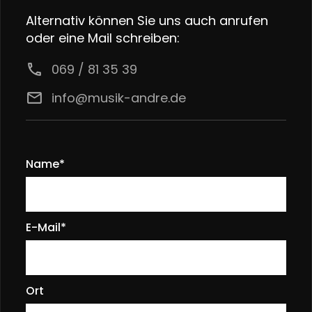
Alternativ können Sie uns auch anrufen
oder eine Mail schreiben:
call
069 / 81 35 39
email
info@musik-andre.de
Name*
E-Mail*
Ort