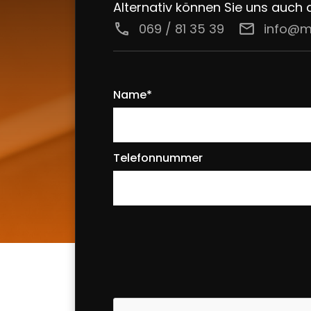
Alternativ können Sie uns auch 
call
069 / 81 35 39
email
info@m
Name*
Telefonnummer