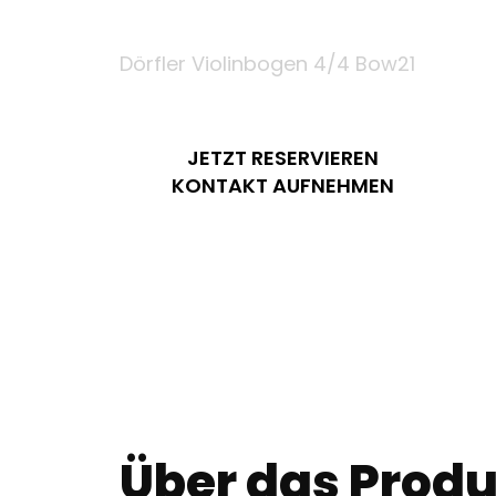
Meisterbogen *Egi
Dörfler Violinbogen 4/4 Bow21
JETZT RESERVIEREN
KONTAKT AUFNEHMEN
Über das Produ