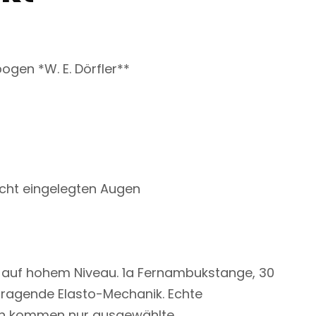
ogen *W. E. Dörfler**
acht eingelegten Augen
r auf hohem Niveau. 1a Fernambukstange, 30
rragende Elasto-Mechanik. Echte
ogen kommen nur ausgewählte