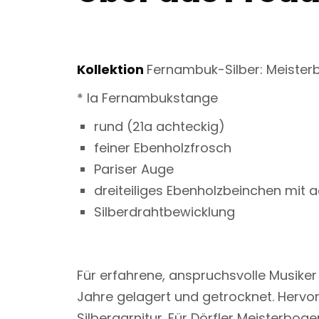
Kollektion
Fernambuk-Silber: Meisterb
* Ia Fernambukstange
rund (21a achteckig)
feiner Ebenholzfrosch
Pariser Auge
dreiteiliges Ebenholzbeinchen mit 
Silberdrahtbewicklung
Für erfahrene, anspruchsvolle Musike
Jahre gelagert und getrocknet. Hervo
Silbergarnitur. Für Dörfler Meisterb