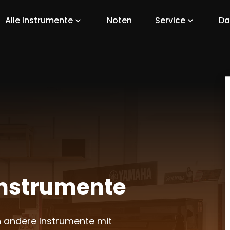
Alle Instrumente
Noten
Service
Da
expand_more
expand_more
instrumente
 andere Instrumente mit