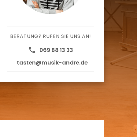
BERATUNG? RUFEN SIE UNS AN!
call
069 88 13 33
tasten@musik-andre.de