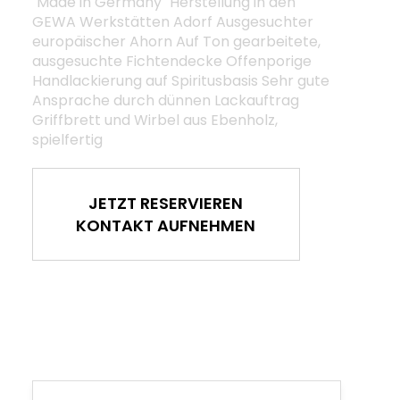
"Made in Germany" Herstellung in den
GEWA Werkstätten Adorf Ausgesuchter
europäischer Ahorn Auf Ton gearbeitete,
ausgesuchte Fichtendecke Offenporige
Handlackierung auf Spiritusbasis Sehr gute
Ansprache durch dünnen Lackauftrag
Griffbrett und Wirbel aus Ebenholz,
spielfertig
JETZT RESERVIEREN
KONTAKT AUFNEHMEN