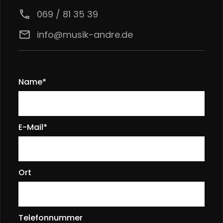
call
069 / 81 35 39
email
info@musik-andre.de
Name*
E-Mail*
Ort
Telefonnummer