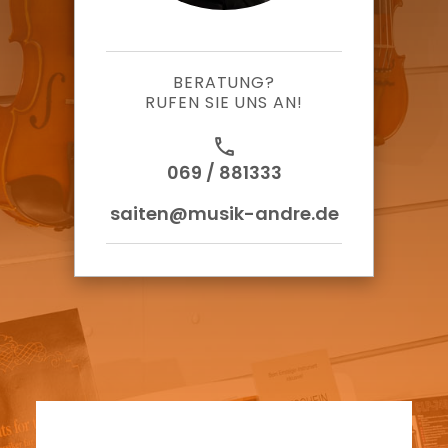
BERATUNG?
RUFEN SIE UNS AN!
call
069 / 881333
saiten@musik-andre.de